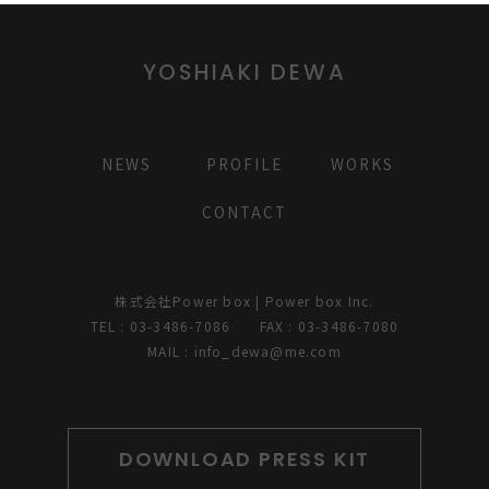
YOSHIAKI DEWA
NEWS
PROFILE
WORKS
CONTACT
株式会社Power box | Power box Inc.
TEL : 03-3486-7086 FAX : 03-3486-7080
MAIL : info_dewa@me.com
DOWNLOAD PRESS KIT