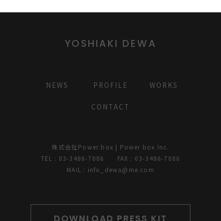
YOSHIAKI DEWA
NEWS
PROFILE
WORKS
CONTACT
株式会社Power box | Power box Inc.
TEL : 03-3486-7086 FAX : 03-3486-7080
MAIL : info_dewa@me.com
DOWNLOAD PRESS KIT